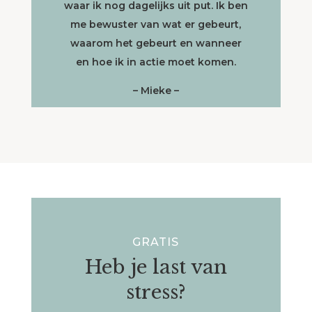
waar ik nog dagelijks uit put. Ik ben
me bewuster van wat er gebeurt,
waarom het gebeurt en wanneer
en hoe ik in actie moet komen.
– Mieke –
GRATIS
Heb je last van
stress?