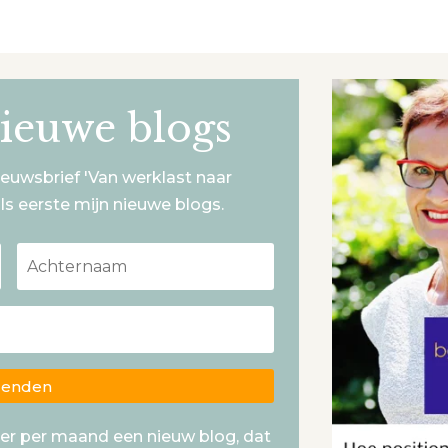
ieuwe blogs
ieuwsbrief 'Van werklast naar
ls eerste mijn nieuwe blogs.
zenden
keer per maand een nieuw blog, dat