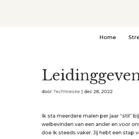
Home
Str
Leidinggeve
door
TechNieske
|
dec 28, 2022
Ik sta meerdere malen per jaar “stil” b
welbevinden van een ander en voor ons 
doe ik steeds vaker. Jij hebt een stap