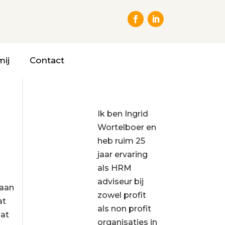
mij
Contact
Ik ben Ingrid
Wortelboer en
heb ruim 25
jaar ervaring
als HRM
adviseur bij
 aan
zowel profit
at
als non profit
aat
organisaties in