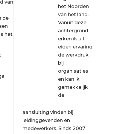
id van
het Noorden
van het land.
n de
Vanuit deze
ssen
achtergrond
is het
erken ik uit
eigen ervaring
de werkdruk
k
bij
organisaties
ga
en kan ik
gemakkelijk
de
aansluiting vinden bij
leidinggevenden en
medewerkers. Sinds 2007