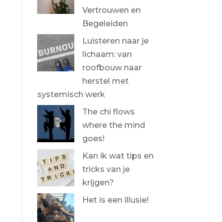
Vertrouwen en
Begeleiden
Luisteren naar je
lichaam: van
roofbouw naar
herstel met
systemisch werk
The chi flows
where the mind
goes!
Kan ik wat tips en
tricks van je
krijgen?
Het is een illusie!