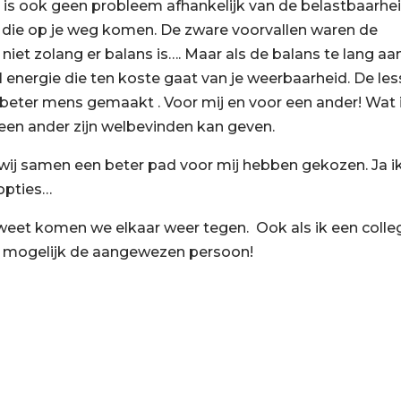
at is ook geen probleem afhankelijk van de belastbaarhe
en die op je weg komen. De zware voorvallen waren de
 niet zolang er balans is…. Maar als de balans te lang aa
l energie die ten koste gaat van je weerbaarheid. De le
 beter mens gemaakt . Voor mij en voor een ander! Wat 
an een ander zijn welbevinden kan geven.
oe wij samen een beter pad voor mij hebben gekozen. Ja i
/opties…
weet komen we elkaar weer tegen. Ook als ik een colle
ij mogelijk de aangewezen persoon!