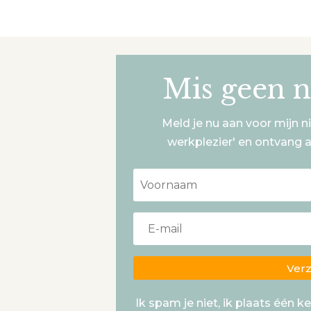
Mis geen n
Meld je nu aan voor mijn n
werkplezier' en ontvang a
Ver
Ik spam je niet, ik plaats één 